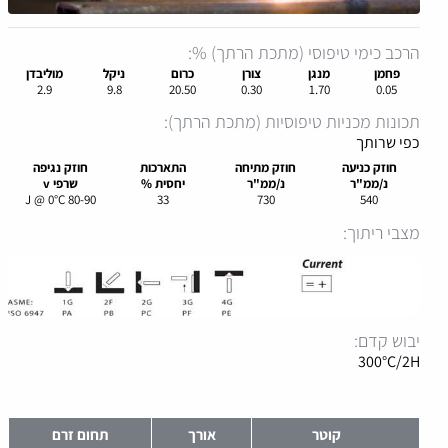
הרכב כימי טיפוסי (מתכת הרתך) %:
פחמן
מנגן
צורן
כרום
ניקל
מוליבדן
2.9
9.8
20.50
0.30
1.70
0.05
תכונות מכניות טיפוסיות (מתכת הרתך):
כפי שרותך
חוזק
כניעה
חוזק
מתיחה
התארכות
ח
וזק
נגיפה
נ/ממ"ר
נ/ממ"ר
יחסית %
שרפי
v
80-90 J @ 0°C
33
730
540
מצבי ריתוך:
יבוש קדם:
300°C/2H
קוטר
אורך
תחום זרם