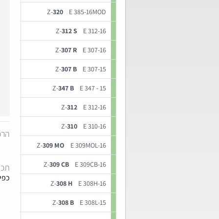
Z-
320
E 385-16MOD
Z-
312 S
E 312-16
Z-
307 R
E 307-16
Z-
307 B
E 307-15
Z-
347 B
E 347 - 15
Z-
312
E 312-16
Z-
310
E 310-16
הרכ
Z-
309 MO
E 309MOL-16
Z-
309 CB
E 309CB-16
תכו
כפי
Z-
308 H
E 308H-16
Z-
308 B
E 308L-15