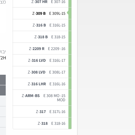
מצב
Z-
307 HR
E 307-16
Z-
309 B
E 309L-15
Z-
316 B
E 316L-15
Z-
318 B
E 318-15
Z-
2209 R
E 2209 -16
יבו
/2H
Z-
316 LVD
E 316L-17
Z-
308 LVD
E 308L-17
Z-
316 LHR
E 316L-16
Z-
ARM-BS
E 308 MO -15
MOD
Z-
317
E 317L-16
Z-
318
E 318-16