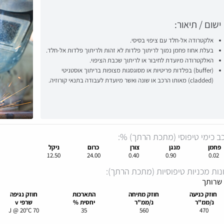
ישום / תיאור:
אלקטרודה אל-חלד עם ציפוי בסיסי.
בעלת אחוז פחמן נמוך לריתוך פלדות לא זהות ולריתוך פלדות אל-חלד.
האלקטרודה מיועדת לחיבור או לריתוך שכבת הציפוי.
(buffer) בפלדות פריטיות או מסוגסגות מצופות בריתוך אוסטניטי
(cladded) מאותו הרכב או שונה ואשר מיועדת לעבודה בתנאי קורוזיה.
ב כימי טיפוסי (מתכת הרתך) %:
פחמן
מנגן
צורן
כרום
ניקל
12.50
24.00
0.40
0.90
0.02
נות מכניות טיפוסיות (מתכת הרתך):
 שרותך
חוזק
כניעה
חוזק
מתיחה
התארכות
חוזק
נגיפה
נ/ממ"ר
נ/ממ"ר
יחסית %
שרפי
v
70 J @ 20°C
35
560
470