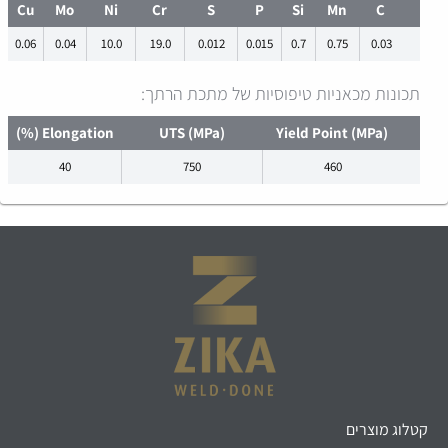
Cu
Mo
Ni
Cr
S
P
Si
Mn
C
0.06
0.04
10.0
19.0
0.012
0.015
0.7
0.75
0.03
תכונות מכאניות טיפוסיות של מתכת הרתך:
Elongation (%)
UTS (MPa)
Yield Point (MPa)
40
750
460
קטלוג מוצרים