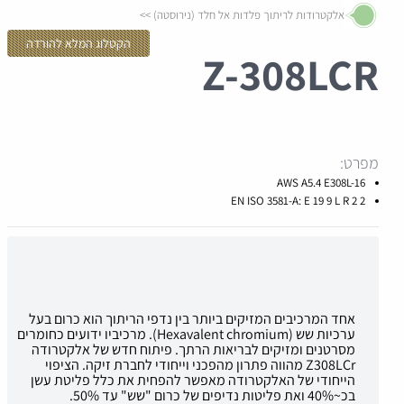
אלקטרודות לריתוך פלדות אל חלד (נירוסטה)
הקטלוג המלא להורדה
Z-
308LCR
מפרט:
AWS A5.4 E308L-16
EN ISO 3581-A: E 19 9 L R 2 2
אחד המרכיבים המזיקים ביותר בין נדפי הריתוך הוא כרום בעל
ערכיות שש (Hexavalent chromium). מרכיביו ידועים כחומרים
מסרטנים ומזיקים לבריאות הרתך. פיתוח חדש של אלקטרודה
Z308LCr מהווה פתרון מהפכני וייחודי לחברת זיקה. הציפוי
הייחודי של האלקטרודה מאפשר להפחית את כלל פליטת עשן
בכ~40% ואת פליטות נדיפים של כרום "שש" עד 50%.