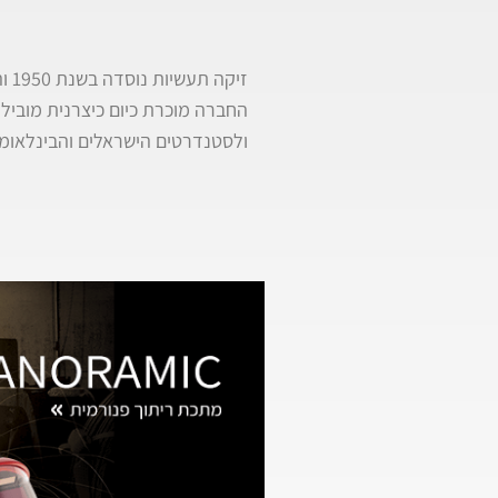
זיקה תעשיות נוסדה בשנת 1950 והינה החברה היצרנית היחידה בארץ למוצרי ריתוך תוך שימת דגש, הקפדה וגאווה על ייצור “כחול – לבן”.
החברה מוכרת כיום כיצרנית מוביל
ולסטנדרטים הישראלים והבינלאומי