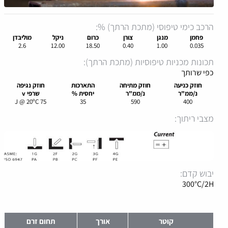
הרכב כימי טיפוסי (מתכת הרתך) %:
פחמן
מנגן
צורן
כרום
ניקל
מוליבדן
2.6
12.00
18.50
0.40
1.00
0.035
תכונות מכניות טיפוסיות (מתכת הרתך):
כפי שרותך
חוזק
כניעה
חוזק
מתיחה
התארכות
חוזק
נגיפה
נ/ממ"ר
נ/ממ"ר
יחסית %
שרפי
v
75 J @ 20ºC
35
590
400
מצבי ריתוך:
יבוש קדם:
300°C/2H
קוטר
אורך
תחום זרם