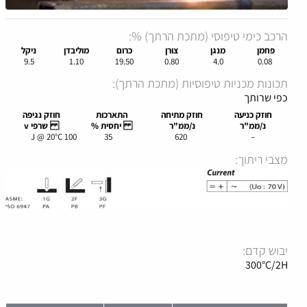
הרכב כימי טיפוסי (מתכת הרתך) %:
פחמן
מנגן
צורן
כרום
מוליבדן
ניקל
9.5
1.10
19.50
0.80
4.0
0.08
תכונות מכניות טיפוסיות (מתכת הרתך):
כפי שרותך
חוזק
כניעה
חוזק
מתיחה
התארכות
חוזק
נגיפה
נ/ממ"ר
נ/ממ"ר
יחסית %
שרפי
v
100 J @ 20°C
35
620
–
מצבי ריתוך:
יבוש קדם:
300°C/2H