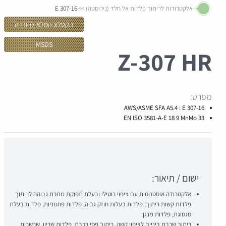
אלקטרודות לריתוך פלדות אל חלד (נירוסטה)
E 307-16
הקטלוג המלא להורדה
MSDS
Z-
307 HR
מפרט:
AWS/ASME SFA A5.4 : E 307-16
EN ISO 3581-A-E 18 9 MnMo 33
ישום / תיאור:
אלקטרודה אוסטניטית עם ציפוי רוטילי ובעלת תפוקת מתכת גבוהה לריתוך
פלדות קשות ריתוך, פלדות בעלות חוזק גבוה, פלדות פחמניות, פלדות בעלת
סגסוגת, פלדות מנגן.
ריתוך שכבת ביניים לציפוי קשה. ריתוך פסי רכבת, פלדות שריון, שרשרות