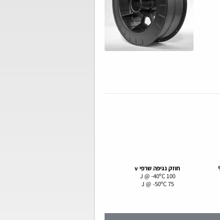
חוזק נגיפה
שרפי v
100 J @ -40ºC
75 J @ -50ºC