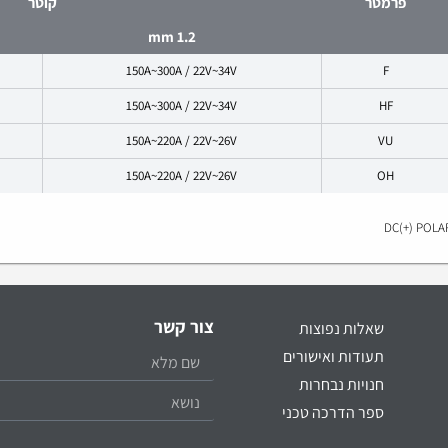
פרמטר
קוטר
1.2 mm
150A~300A / 22V~34V
F
150A~300A / 22V~34V
HF
150A~220A / 22V~26V
VU
150A~220A / 22V~26V
OH
DC(+) POLA
צור קשר
שאלות נפוצות
תעודות ואישורים
חנויות נבחרות
ספר הדרכה טכני