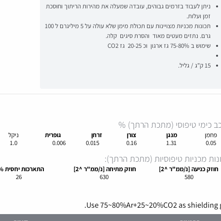
ניתן לעבוד בזרמים גבוהים, עובדה שמעלה את מהירות הריתוך וחוסכת
זמן ועלות.
תכונות מכניות מצויינות עם תכולת מימן שלא עולה על 5 מיליגרם ל 100
גרם. נתזים מעטים מאוד והסרת סיגים קלה.
שימוש ב 75-80% גז ארגון וכ 20-25 גז CO2
15 ק"ג / גליל.
ב כימי טיפוסי (מתכת הרתך) %
פחמן
מנגן
צורן
זרחן
גופרית
ניקל
1.0
0.006
0.015
0.16
1.31
0.05
נות מכניות טיפוסיות (מתכת הרתך):
חוזק
כניעה
[נ/ממ"ר
^2]
חוזק
מתיחה
[נ/ממ"ר
^2]
התארכות
יחסית %
26
630
580
Use 75~80%Ar+25~20%CO2 as shielding g