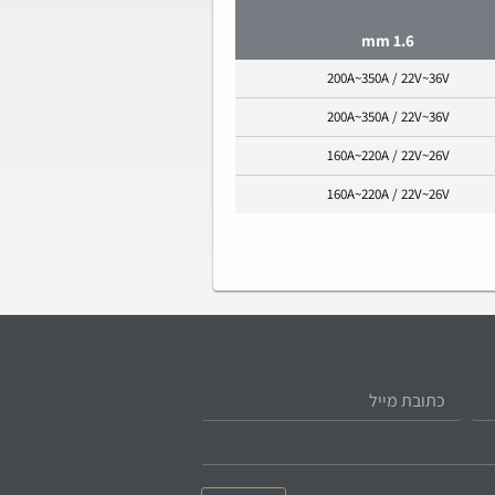
1.6 mm
200A~350A / 22V~36V
200A~350A / 22V~36V
160A~220A / 22V~26V
160A~220A / 22V~26V