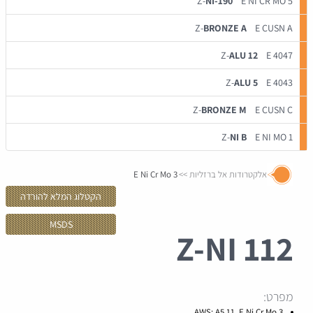
Z-
NI-190
E NI CR MO 5
Z-
BRONZE A
E CUSN A
Z-
ALU 12
E 4047
Z-
ALU 5
E 4043
Z-
BRONZE M
E CUSN C
Z-
NI B
E NI MO 1
אלקטרודות אל ברזליות
E Ni Cr Mo 3
הקטלוג המלא להורדה
MSDS
Z-
NI 112
מפרט:
AWS: A5.11 E Ni Cr Mo 3