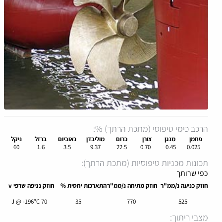
הרכב כימי טיפוסי (מתכת הרתך) %:
פחמן
מנגן
צורן
כרום
מוליבדן
נאוביום
ברזל
ניקל
60
1.6
3.5
9.37
22.5
0.70
0.45
0.025
תכונות מכניות טיפוסיות (מתכת הרתך):
כפי שרותך
חוזק כניעה נ/ממ"ר
חוזק מתיחה נ/ממ"ר
התארכות יחסית %
חוזק נגיפה שרפי v
70 J @ -196ºC
35
770
525
מצבי ריתוך: