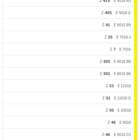
Z-
41S
E 9018 B3
Z-
40S
E 9018 G
Z-
91
E 9015 B9
Z-
55
E 7018-1
Z-
7
E 7016
Z-
505
E 8018 B8
Z-
502
E 8018 B6
Z-
53
E 12018
Z-
52
E 11018 G
Z-
50
E 10018
Z-
48
E 9018
Z-
46
E 9018 D1