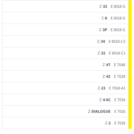
Z-
33
E 8018 G
Z-
8
E 8018 G
Z-
3P
E 8018 G
Z-
34
E 8018-C3
Z-
32
E 8018-C1
Z-
47
E 7048
Z-
42
E 7028
Z-
23
E 7018-A1
Z-
4 AC
E 7018
Z-
DIALOGUE
E 7016
Z-
2
E 7018