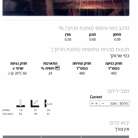
הרכב כימי טיפוסי (מתכת הרתך) %:
פחמן
מנגן
צורן
0.50
0.60
0.09
תכונות מכניות טיפוסיות (מתכת הרתך):
כפי שרותך
חוזק כניעה
חוזק מתיחה
התארכות
חוזק נגיפה
נ/ממ"ר
נ/ממ"ר
יחסית %
שרפי v
60 J @ 20°C
24
480
400
מצבי ריתוך:
יבוש קדם:
אין צורך