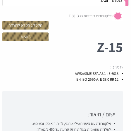
Z-
15
E 6013
אלקטרודות רוטיליות
E 6013
הקטלוג המלא להורדה
MSDS
Z-
15
מפרט:
AWS/ASME SFA A5.1 : E 6013
EN ISO 2560-A: E 38 0 RR 12
ישום / תיאור:
אלקטרודה עם ציפוי רוטילי אורגני, לריתוך אופקי ובשיפוע.
לפלדות פחמניות בעלות חוזק קריעה עד 450 נ/ממ"ר.