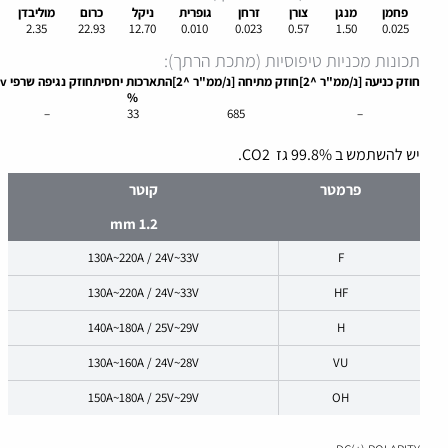
פחמן
מנגן
צורן
זרחן
גופרית
ניקל
כרום
מוליבדן
2.35
22.93
12.70
0.010
0.023
0.57
1.50
0.025
תכונות מכניות טיפוסיות (מתכת הרתך):
חוזק
כניעה
[נ/ממ"ר
^2]
חוזק
מתיחה
[נ/ממ"ר
^2]
התארכות
יחסית
חוזק נגיפה
שרפי v
%
–
33
685
–
יש להשתמש ב 99.8% גז CO2.
פרמטר
קוטר
1.2 mm
130A~220A / 24V~33V
F
130A~220A / 24V~33V
HF
140A~180A / 25V~29V
H
130A~160A / 24V~28V
VU
150A~180A / 25V~29V
OH