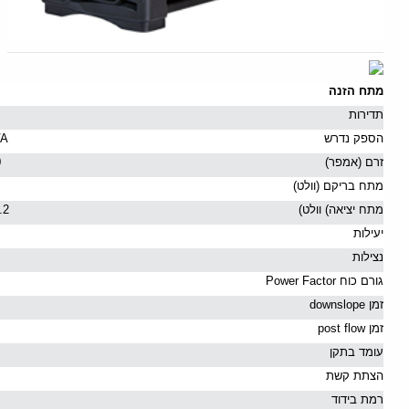
מתח הזנה
תדירות
הספק נדרש
VA
זרם
(
אמפר
)
0
מתח בריקם
(
וולט
)
מתח יציאה
)
וולט
)
.2
יעילות
נצילות
גורם כוח
Power Factor
זמן
ownslope
d
זמן
low
f
ost
p
עומד בתקן
הצתת קשת
רמת בידוד