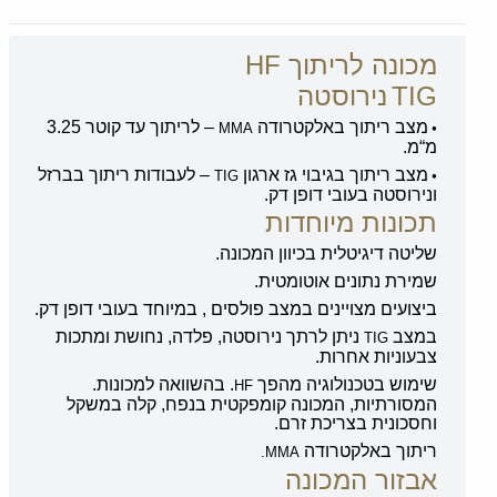
מכונה לריתוך
HF
TIG
נירוסטה
•
מצב ריתוך באלקטרודה
–
לריתוך עד קוטר
3.25
MMA
מ“מ
.
•
מצב ריתוך בגיבוי גז ארגון
–
לעבודות ריתוך בברזל
TIG
ונירוסטה בעובי דופן דק
.
תכונות מיוחדות
שליטה דיגיטלית בכיוון המכונה
.
שמירת נתונים אוטומטית
.
ביצועים מצויינים במצב פולסים
,
במיוחד בעובי דופן דק
.
במצב
ניתן לרתך נירוסטה
,
פלדה
,
נחושת ומתכות
TIG
צבעוניות אחרות
.
שימוש בטכנולוגיה מהפך
.
בהשוואה למכונות
.
HF
המסורתיות
,
המכונה קומפקטית בנפח
,
קלה במשקל
וחסכונית בצריכת זרם
.
ריתוך באלקטרודה
MMA.
אבזור המכונה