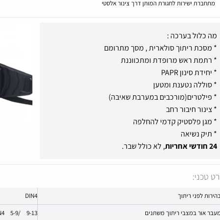
מתחברת ישירות לחגורת המותן דרך צינור אלסטי
מה כלול בערכה :
* מסכת ריתוך סולארית , מסך מתרומם
* רתמת ראש מרופדת ומתכווננת
* יחידת סינון PAPR
* סוללה נטענת ומטען
* פילטרים(מורכבים במערבת שאיבה)
* צינור חיבור רחב
* מגן פלסטיק קדמי להחלפה
* תיק נשיאה
24 חודשי אחריות
, לא כולל שבר.
ט טכני:
הירות לפני ריתוך
DIN4
עבר אור במצבי ריתוך משתנים
DIN4 5-9/ 9-13 (דרגת כהות מ