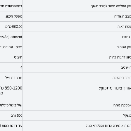
מן החלפה מאור למצב חשוך
בטמפרטורת חדר 0.2 אלפיות הש
צב השחזה
מפסק חיצוני
טח ראיה
65X100מ"מ
גישות
ess Adjustment
מן השהיה
פנימי עם דרגות 0.8 עד 0.15 שני
יוון דרגות כהות
חיצוני
יישנים
4
ומר המסיכה
תרכובת ניילון
ורך צינור מתכווץ:
מ"מ)
ספקת מתח
שילוב של סוללת 
שקל
500 גרם
גנת אינפרא אדום ואולטרא סגול
עד דרגת כהות 16