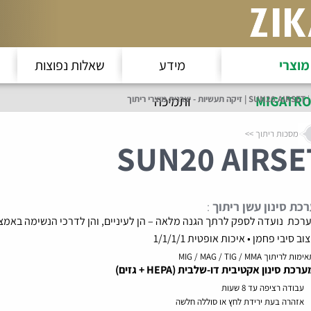
מוצרי
מידע
שאלות נפוצות
MIGATRO
ותמיכה
SUN20 AIRSET | זיקה תעשיות - יצרנית מוצרי ריתוך
מסכות ריתוך
SUN20 AIRSE
כת סינון עשן ריתוך
:
כת נועדה לספק לרתך הגנה מלאה – הן לעיניים, והן לדרכי הנשימה באמצעות מערכת 
וב סיבי פחמן • איכות אופטית 1/1/1/1
מות לריתוך MIG / MAG / TIG / MMA
ערכת סינון אקטיבית דו-שלבית (
HEPA
+ גזים)
עבודה רציפה עד 8 שעות
אזהרה בעת ירידת לחץ או סוללה חלשה