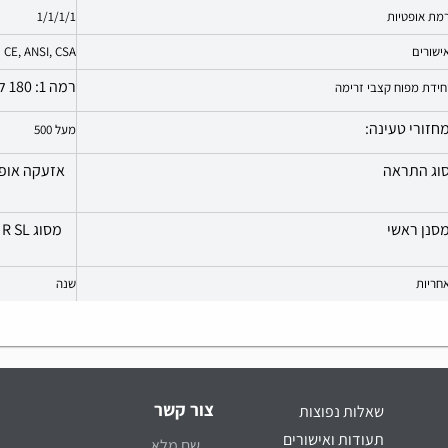
מת אופטיות
1/1/1/1
ישורים
CE, ANSI, CSA
רמה 1: 180 ליטר/דקה * רמה 2:. 210 ליטר לדקה*.
חידת מפוח קצבי זרימה
חזורי טעינה:
מעל 500
וג התראה
אזעקה אופט
סנן ראשי
מסוג TH3P R SL עבור מערכת TH3P (אירופה)
חריות
שנה
צור קשר
שאלות נפוצות
תעודות ואישורים