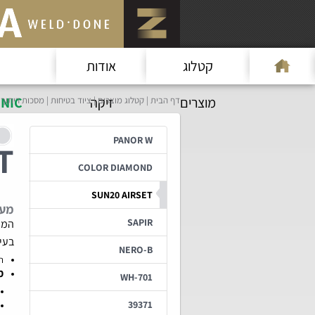
קטלוג
אודות
מוצרים
זיקה
NIC
דף הבית
קטלוג מוצרים
ציוד בטיחות
מסכות ריתוך
PANOR W
T
COLOR DIAMOND
SUN20 AIRSET
מער
SAPIR
המער
בעיצ
NERO-B
תאי
מ
WH-701
39371