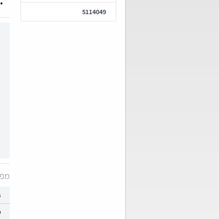
5114049
מפר
ב
מ