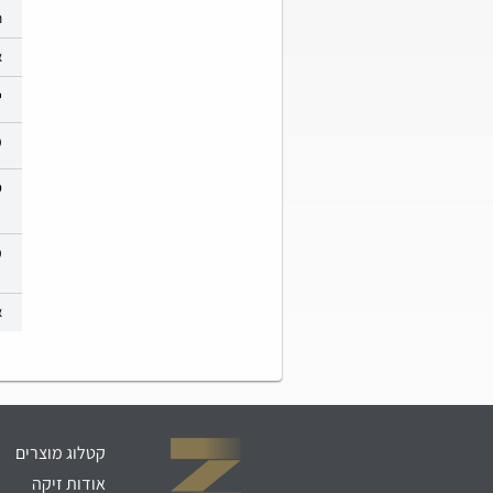
ר
א
י
מ
ס
מ
א
קטלוג מוצרים
אודות זיקה