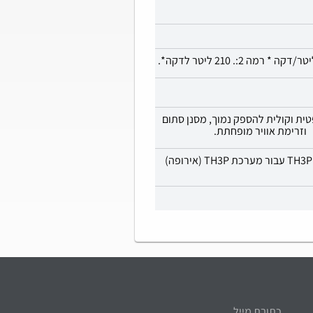
ית וקולית להספק נמוך, מסנן סתום
וזרימת אוויר מופחתת.