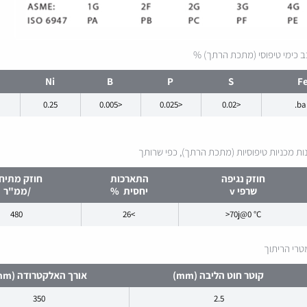
 כימי טיפוסי (מתכת הרתך) %
Ni
B
P
S
F
0.25
<0.005
<0.025
<0.02
bal
ות מכניות טיפוסיות (מתכת הרתך), כפי שרותך
חוזק נגיפה
התארכות
חוזק מתיח
שרפי v
יחסית %
/ממ"ר
480
>26
>70j@0 °C
רי הריתוך
קוטר חוט הליבה (mm)
אורך האלקטרודה (mm)
350
2.5