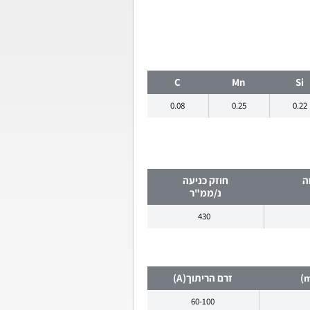
C
Mn
Si
0.08
0.25
0.22
ה
חוזק כניעה
נ/ממ"ר
430
זרם הריתוך(A)
60-100