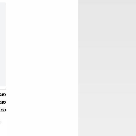
סוג 
סוג
מצב