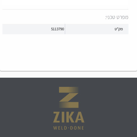
מפרט טכני:
מק"ט
5113790