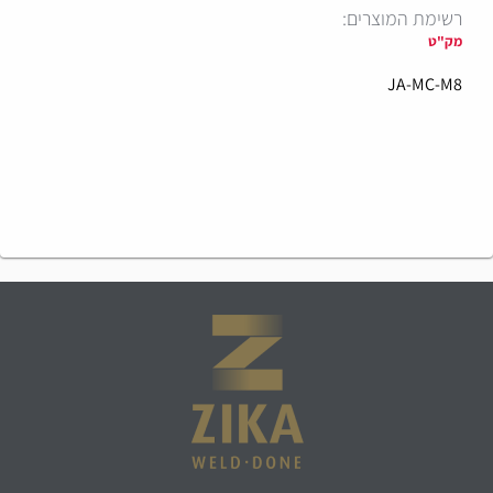
רשימת המוצרים:
מק"ט
JA-MC-M8