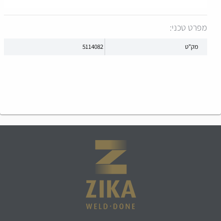
מפרט טכני:
מק"ט
5114082