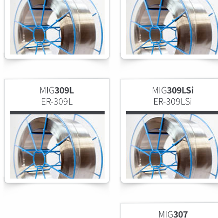
MIG
309L
MIG
309LSi
ER-309L
ER-309LSi
MIG
307