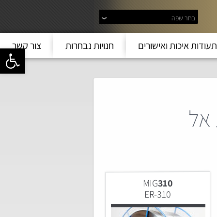
בחר שפה
תעודות איכות ואישורים
חנויות נבחרות
צור קשר
פתח סרגל 
 אל
MIG
310
ER-310